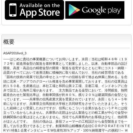
概要
ASAP2016vol_3
――はじめに貴社の事業概要についてお伺いします。永田：当社は昭和４６年（１９
７２年）鍛造用金型の製造を基幹事業として創業しました。以来、自動車部品の設計
開発、高度・高品位の精密金型の開発・製造を追究するとともに常にコスト・納期・
品質のすべてにおいて改善活動に積極的に取り組んでおり、当社の経営理念である
「固有の技術の発展で社員の幸せとユーザーの信頼を得て弛まぬ伸展に努める」を念
頭に北米・アジアでのグローバル推進を含め事業展開しております。当社の従業員は
約１５０名、生産拠点は、本社工場と和田山第２工場、京都工場、インドネシアに合
弁で設立した海外工場があります。 主力製品である金型において、冷間鍛造、熱間
鍛造合わせた製造比率は、自動車関係が約８０％。残り２０％は建築関係の金型とな
っています。――兵庫県の但馬産業大賞を受賞されていますが。永田：もう４～５年
前になりますが、兵庫県立但馬技術大学校と共同研究をさせていただきました。そう
した経緯により受賞したわけですが、但馬にもこういう企業があるというＰＲには役
立っているかもしれません。兵庫県の北部はかばん製造などの軽工業が中心で金型や
鉄鋼関係の企業はほとんどありません。当社でも兵庫県内のお客様は少なく、他府県
がほとんどです。 当社の強みは、多段フォーマーの工程設計から金型製造までを一
貫してお引き受けできることです。創業和田山精機株式会社C O R P O R A T E I N T E
R V I 特集1 企業インタビュー E W生産性30％アップ・100％納期遵守への挑戦! !～ Ｗ