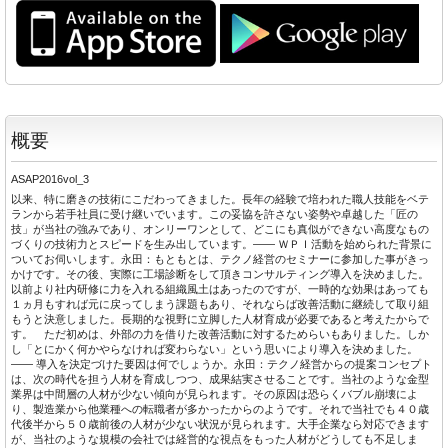
概要
ASAP2016vol_3
以来、特に磨きの技術にこだわってきました。長年の経験で培われた職人技能をベテ
ランから若手社員に受け継いでいます。この妥協を許さない姿勢や卓越した「匠の
技」が当社の強みであり、オンリーワンとして、どこにも真似ができない高度なもの
づくりの技術力とスピードを生み出しています。―― ＷＰＩ活動を始められた背景に
ついてお伺いします。永田：もともとは、テクノ経営のセミナーに参加した事がきっ
かけです。その後、実際に工場診断をして頂きコンサルティング導入を決めました。
以前より社内研修に力を入れる組織風土はあったのですが、一時的な効果はあっても
１ヵ月もすれば元に戻ってしまう課題もあり、それならば改善活動に継続して取り組
もうと決意しました。長期的な視野に立脚した人材育成が必要であると考えたからで
す。 ただ初めは、外部の力を借りた改善活動に対するためらいもありました。しか
し「とにかく何かやらなければ変わらない」という思いにより導入を決めました。
―― 導入を決定づけた要因は何でしょうか。永田：テクノ経営からの提案コンセプト
は、次の時代を担う人材を育成しつつ、成果結実させることです。当社のような金型
業界は中間層の人材が少ない傾向が見られます。その原因は恐らくバブル崩壊によ
り、製造業から他業種への転職者が多かったからのようです。それで当社でも４０歳
代後半から５０歳前後の人材が少ない状況が見られます。大手企業なら対応できます
が、当社のような規模の会社では経営的な視点をもった人材がどうしても不足しま