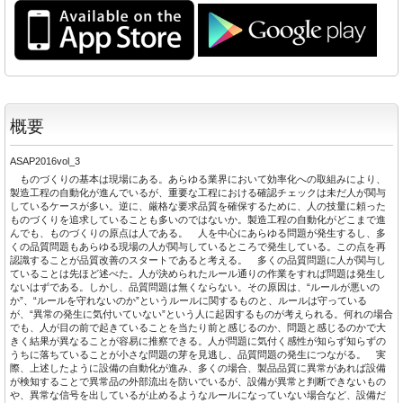
概要
ASAP2016vol_3
ものづくりの基本は現場にある。あらゆる業界において効率化への取組みにより、
製造工程の自動化が進んでいるが、重要な工程における確認チェックは未だ人が関与
しているケースが多い。逆に、厳格な要求品質を確保するために、人の技量に頼った
ものづくりを追求していることも多いのではないか。製造工程の自動化がどこまで進
んでも、ものづくりの原点は人である。 人を中心にあらゆる問題が発生するし、多
くの品質問題もあらゆる現場の人が関与しているところで発生している。この点を再
認識することが品質改善のスタートであると考える。 多くの品質問題に人が関与し
ていることは先ほど述べた。人が決められたルール通りの作業をすれば問題は発生し
ないはずである。しかし、品質問題は無くならない。その原因は、“ルールが悪いの
か”、“ルールを守れないのか”というルールに関するものと、ルールは守っている
が、“異常の発生に気付いていない”という人に起因するものが考えられる。何れの場合
でも、人が目の前で起きていることを当たり前と感じるのか、問題と感じるのかで大
きく結果が異なることが容易に推察できる。人が問題に気付く感性が知らず知らずの
うちに落ちていることが小さな問題の芽を見逃し、品質問題の発生につながる。 実
際、上述したように設備の自動化が進み、多くの場合、製品品質に異常があれば設備
が検知することで異常品の外部流出を防いでいるが、設備が異常と判断できないもの
や、異常な信号を出しているが止めるようなルールになっていない場合など、設備だ