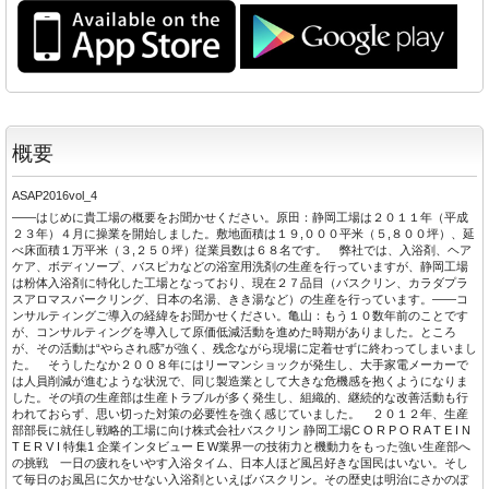
概要
ASAP2016vol_4
――はじめに貴工場の概要をお聞かせください。原田：静岡工場は２０１１年（平成
２３年）４月に操業を開始しました。敷地面積は１９,０００平米（５,８００坪）、延
べ床面積１万平米（３,２５０坪）従業員数は６８名です。 弊社では、入浴剤、ヘア
ケア、ボディソープ、バスピカなどの浴室用洗剤の生産を行っていますが、静岡工場
は粉体入浴剤に特化した工場となっており、現在２７品目（バスクリン、カラダプラ
スアロマスパークリング、日本の名湯、きき湯など）の生産を行っています。――コ
ンサルティングご導入の経緯をお聞かせください。亀山：もう１０数年前のことです
が、コンサルティングを導入して原価低減活動を進めた時期がありました。ところ
が、その活動は“やらされ感”が強く、残念ながら現場に定着せずに終わってしまいまし
た。 そうしたなか２００８年にはリーマンショックが発生し、大手家電メーカーで
は人員削減が進むような状況で、同じ製造業として大きな危機感を抱くようになりま
した。その頃の生産部は生産トラブルが多く発生し、組織的、継続的な改善活動も行
われておらず、思い切った対策の必要性を強く感じていました。 ２０１２年、生産
部部長に就任し戦略的工場に向け株式会社バスクリン 静岡工場C O R P O R A T E I N
T E R V I 特集1 企業インタビュー E W業界一の技術力と機動力をもった強い生産部へ
の挑戦 一日の疲れをいやす入浴タイム、日本人ほど風呂好きな国民はいない。そし
て毎日のお風呂に欠かせない入浴剤といえばバスクリン。その歴史は明治にさかのぼ