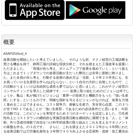
概要
ASAP2016vol_4
改善活動を開始したいと考えていました。 そのような折、テクノ経営の工場診断を
受ける機会を得て、静岡工場の詳細な現状分析と、それを踏まえた工場改革を提案い
ただきました。 「現場が自ら考え、ボトムアップで改善を進めていく」という捉え
方はこれまでトップダウンでの改善活動が主だった弊社には非常に新鮮に映りまし
た。また全員が自ら考え、行動する改善の進め方は「当面、１０年２０年先にも、生
き残っていける生産部を作らねばならない」という自分の方針に合致したもので、こ
の活動がうまくいけば永続的な成長も夢ではないと思いました。これがテクノ経営の
コンサルティングを導入した経緯です。―― 改善に取り組むためのビジョンは何でし
ょうか。亀山：私が掲げたビジョンは「業界一の技術力と機動力をもった『強い生産
部』にする」というものです。明確な指針を与えるビジョンがなければ、改善を力強
く進めることはできません。コスト競争力、俊敏な生産力、安全安心品質、この３つ
が全てNO.１であることが「強い生産部」であるための必須条件だと思います。今回
の活動では、このビジョンを実現するため３つのターゲットを設定しました。①生産
性向上とコストダウンの継続的な実施②改善活動を継続的に展開できる「人」と「体
制」作り③成功体験で自信をつけ科学的改善の取り組みとこれを支えるマネジメント
の基盤を作る。の３点です。 さらに、これを踏まえた２０１２年から３年間にわた
る改善活動では①労働生産性を３年間で４０％向上させる②原料・資材・加工費含め